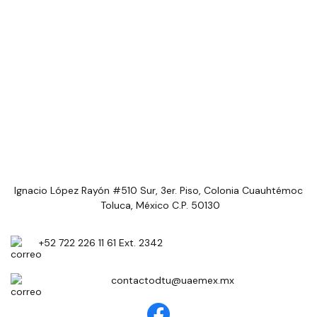
Ignacio López Rayón #510 Sur, 3er. Piso, Colonia Cuauhtémoc
Toluca, México C.P. 50130
+52 722 226 11 61 Ext. 2342
contactodtu@uaemex.mx