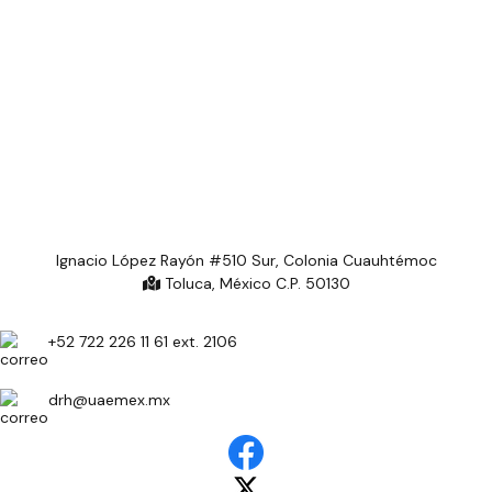
Ignacio López Rayón #510 Sur, Colonia Cuauhtémoc
Toluca, México C.P. 50130
+52 722 226 11 61 ext. 2106
drh@uaemex.mx