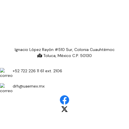
Ignacio López Rayón #510 Sur, Colonia Cuauhtémoc
Toluca, México C.P. 50130
+52 722 226 11 61 ext. 2106
drh@uaemex.mx